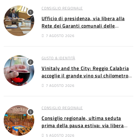
CONSIGLIO REGIONALE
Ufficio di presidenza, via libera alla
Rete dei Garanti comunali delle
persone con disabilità​​
7 AGOSTO 2026
GUSTO & IDENTITÀ
Vinitaly and the City: Reggio Calabria
accoglie il grande vino sul chilometro
più bello d’Italia
7 AGOSTO 2026
CONSIGLIO REGIONALE
Consiglio regionale, ultima seduta
prima della pausa estiva: via libera
all’assestamento di bilancio
5 AGOSTO 2026