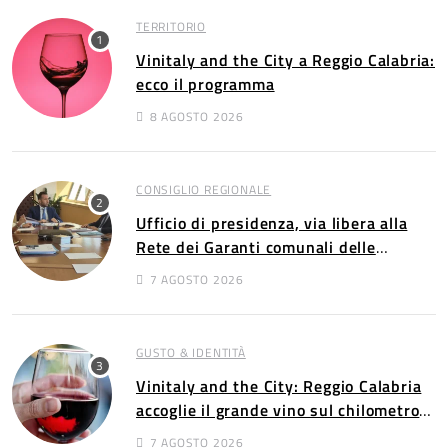
TERRITORIO
Vinitaly and the City a Reggio Calabria:
ecco il programma
8 AGOSTO 2026
CONSIGLIO REGIONALE
Ufficio di presidenza, via libera alla
Rete dei Garanti comunali delle
persone con disabilità​​
7 AGOSTO 2026
GUSTO & IDENTITÀ
Vinitaly and the City: Reggio Calabria
accoglie il grande vino sul chilometro
più bello d’Italia
7 AGOSTO 2026